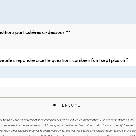
ditions particulières ci-dessous **
veuillez répondre à cette question : combien font sept plus un ?
ENVOYER
ins de vous contacter et sont enregistrées dans un fichier informatisé. Elles sont destinées à 2A E
 seuls destinataires suivants: 2A Enseignes 7 Sentier tortueux 93100 Montreuil contact@2aenseigne
etrait de votre consentement à tout moment et du droit d’introduire une réclamation auprès d’une aut