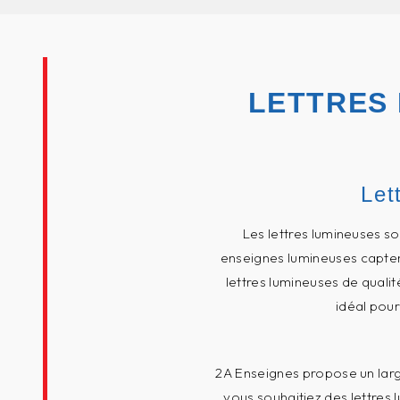
LETTRES 
Let
Les lettres lumineuses s
enseignes lumineuses captent
lettres lumineuses de quali
idéal pour
2A Enseignes propose un larg
vous souhaitiez des lettres 