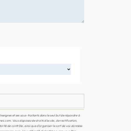
nseignes et ses sous-traitants dans le seul but de répondre à
s.com. Vous disposez de droits d’accès, de rectification,
orité de contrôle, ainsi que d’organiser le sort de vos données