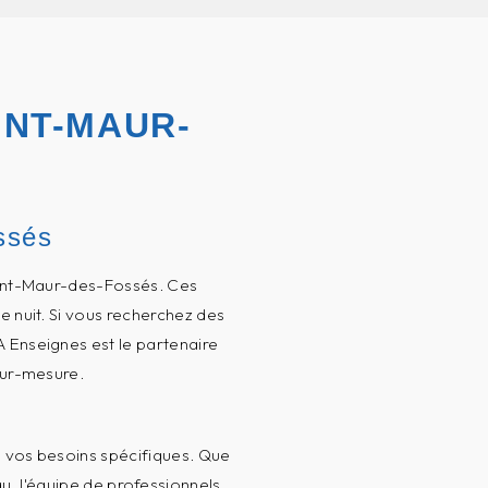
INT-MAUR-
ssés
aint-Maur-des-Fossés. Ces
e nuit. Si vous recherchez des
A Enseignes est le partenaire
sur-mesure.
à vos besoins spécifiques. Que
au, l'équipe de professionnels