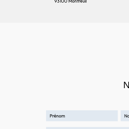
93100 Montreuil
N