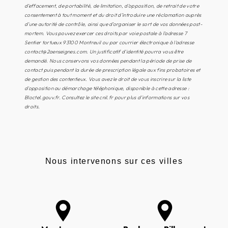
d’effacement, de portabilité, de limitation, d’opposition, de retrait de votre
consentement à tout moment et du droit d’introduire une réclamation auprès
d’une autorité de contrôle, ainsi que d’organiser le sort de vos données post-
mortem. Vous pouvez exercer ces droits par voie postale à l'adresse 7
Sentier tortueux 93100 Montreuil ou par courrier électronique à l'adresse
contact@2aenseignes.com. Un justificatif d'identité pourra vous être
demandé. Nous conservons vos données pendant la période de prise de
contact puis pendant la durée de prescription légale aux fins probatoires et
de gestion des contentieux. Vous avez le droit de vous inscrire sur la liste
d'opposition au démarchage téléphonique, disponible à cette adresse :
Bloctel.gouv.fr
. Consultez le site cnil.fr pour plus d’informations sur vos
droits.
Nous intervenons sur ces villes