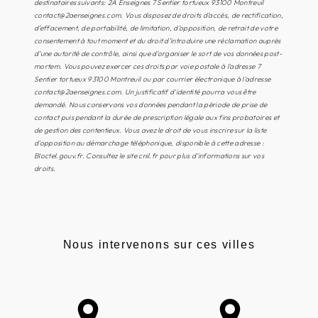
destinataires suivants: 2A Enseignes 7 Sentier tortueux 93100 Montreuil
contact@2aenseignes.com. Vous disposez de droits d’accès, de rectification,
d’effacement, de portabilité, de limitation, d’opposition, de retrait de votre
consentement à tout moment et du droit d’introduire une réclamation auprès
d’une autorité de contrôle, ainsi que d’organiser le sort de vos données post-
mortem. Vous pouvez exercer ces droits par voie postale à l'adresse 7
Sentier tortueux 93100 Montreuil ou par courrier électronique à l'adresse
contact@2aenseignes.com. Un justificatif d'identité pourra vous être
demandé. Nous conservons vos données pendant la période de prise de
contact puis pendant la durée de prescription légale aux fins probatoires et
de gestion des contentieux. Vous avez le droit de vous inscrire sur la liste
d'opposition au démarchage téléphonique, disponible à cette adresse :
Bloctel.gouv.fr
. Consultez le site cnil.fr pour plus d’informations sur vos
droits.
Nous intervenons sur ces villes