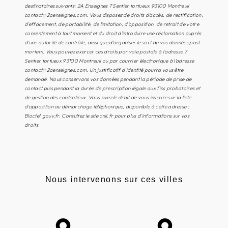
destinataires suivants: 2A Enseignes 7 Sentier tortueux 93100 Montreuil
contact@2aenseignes.com. Vous disposez de droits d’accès, de rectification,
d’effacement, de portabilité, de limitation, d’opposition, de retrait de votre
consentement à tout moment et du droit d’introduire une réclamation auprès
d’une autorité de contrôle, ainsi que d’organiser le sort de vos données post-
mortem. Vous pouvez exercer ces droits par voie postale à l'adresse 7
Sentier tortueux 93100 Montreuil ou par courrier électronique à l'adresse
contact@2aenseignes.com. Un justificatif d'identité pourra vous être
demandé. Nous conservons vos données pendant la période de prise de
contact puis pendant la durée de prescription légale aux fins probatoires et
de gestion des contentieux. Vous avez le droit de vous inscrire sur la liste
d'opposition au démarchage téléphonique, disponible à cette adresse :
Bloctel.gouv.fr
. Consultez le site cnil.fr pour plus d’informations sur vos
droits.
Nous intervenons sur ces villes