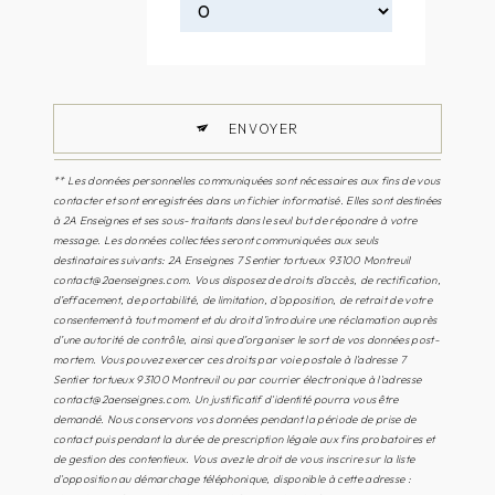
ENVOYER
** Les données personnelles communiquées sont nécessaires aux fins de vous
contacter et sont enregistrées dans un fichier informatisé. Elles sont destinées
à 2A Enseignes et ses sous-traitants dans le seul but de répondre à votre
message. Les données collectées seront communiquées aux seuls
destinataires suivants: 2A Enseignes 7 Sentier tortueux 93100 Montreuil
contact@2aenseignes.com. Vous disposez de droits d’accès, de rectification,
d’effacement, de portabilité, de limitation, d’opposition, de retrait de votre
consentement à tout moment et du droit d’introduire une réclamation auprès
d’une autorité de contrôle, ainsi que d’organiser le sort de vos données post-
mortem. Vous pouvez exercer ces droits par voie postale à l'adresse 7
Sentier tortueux 93100 Montreuil ou par courrier électronique à l'adresse
contact@2aenseignes.com. Un justificatif d'identité pourra vous être
demandé. Nous conservons vos données pendant la période de prise de
contact puis pendant la durée de prescription légale aux fins probatoires et
de gestion des contentieux. Vous avez le droit de vous inscrire sur la liste
d'opposition au démarchage téléphonique, disponible à cette adresse :