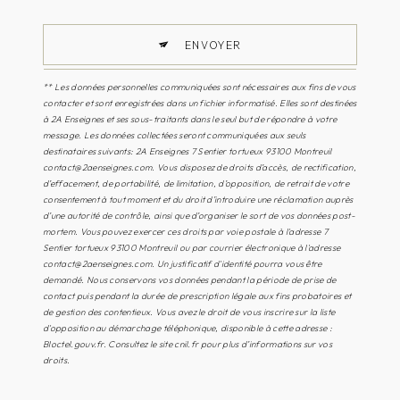
ENVOYER
** Les données personnelles communiquées sont nécessaires aux fins de vous
contacter et sont enregistrées dans un fichier informatisé. Elles sont destinées
à 2A Enseignes et ses sous-traitants dans le seul but de répondre à votre
message. Les données collectées seront communiquées aux seuls
destinataires suivants: 2A Enseignes 7 Sentier tortueux 93100 Montreuil
contact@2aenseignes.com. Vous disposez de droits d’accès, de rectification,
d’effacement, de portabilité, de limitation, d’opposition, de retrait de votre
consentement à tout moment et du droit d’introduire une réclamation auprès
d’une autorité de contrôle, ainsi que d’organiser le sort de vos données post-
mortem. Vous pouvez exercer ces droits par voie postale à l'adresse 7
Sentier tortueux 93100 Montreuil ou par courrier électronique à l'adresse
contact@2aenseignes.com. Un justificatif d'identité pourra vous être
demandé. Nous conservons vos données pendant la période de prise de
contact puis pendant la durée de prescription légale aux fins probatoires et
de gestion des contentieux. Vous avez le droit de vous inscrire sur la liste
d'opposition au démarchage téléphonique, disponible à cette adresse :
Bloctel.gouv.fr
. Consultez le site cnil.fr pour plus d’informations sur vos
droits.